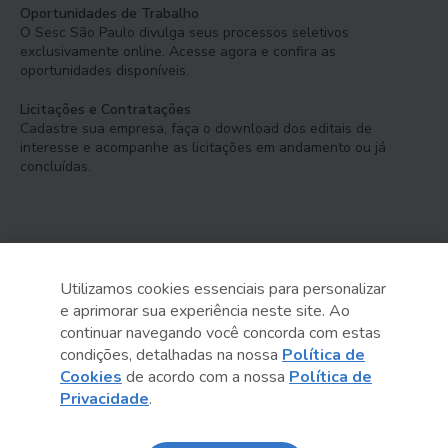
Oportunidades de Trabalho
O Sesc São Paulo divulga seus processos seletivos
exclusivamente online. Acesse agora e confira as
oportunidades disponíveis.
Licitações e Contratações
Cadastre sua empresa, faça o download dos editais de
interesse e acompanhe as licitações em andamento ou já
concluídas.
Utilizamos cookies essenciais para personalizar
e aprimorar sua experiência neste site. Ao
Serviço Social do Comércio
continuar navegando você concorda com estas
Administração Regional no Estado de São Paulo
condições, detalhadas na nossa
Política de
Cookies
de acordo com a nossa
Política de
Sesc São Paulo por aí:
Privacidade
.