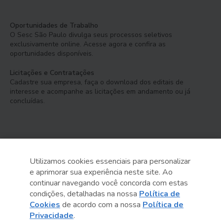
Oportunidades de Trabalho
O Sesc São Paulo divulga seus processos seletivos
exclusivamente online. Acesse agora e confira as
oportunidades disponíveis.
Licitações e Contratações
Cadastre sua empresa, faça o download dos editais de
interesse e acompanhe as licitações em andamento ou já
concluídas.
Utilizamos cookies essenciais para personalizar
e aprimorar sua experiência neste site. Ao
Serviço Social do Comércio
continuar navegando você concorda com estas
Administração Regional no Estado de São Paulo
condições, detalhadas na nossa
Política de
Cookies
de acordo com a nossa
Política de
Sesc São Paulo por aí:
Privacidade
.