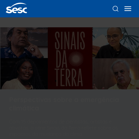
Perspectivas sobre a emergência
climática
Com 15 depoimentos de cientistas, artistas e
ativistas, a série Sinais da Terra reflete sobre os
impactos da mudança do clima