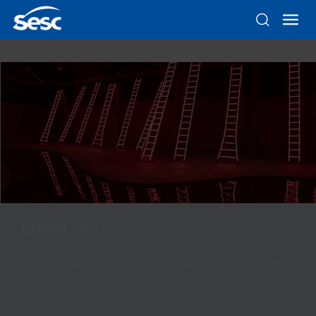
Quase Circo
Exposição da artista Carmela Gross chega ao Sesc
Pompeia