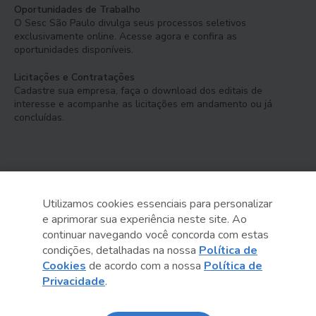
Oportunidades de Trabalho
O Sesc São Paulo divulga seus processos seletivos
exclusivamente online. Acesse agora e confira as
oportunidades disponíveis.
Licitações e Contratações
Cadastre sua empresa, faça o download dos editais de
interesse e acompanhe as licitações em andamento ou já
concluídas.
Utilizamos cookies essenciais para personalizar
e aprimorar sua experiência neste site. Ao
Serviço Social do Comércio
continuar navegando você concorda com estas
Administração Regional no Estado de São Paulo
condições, detalhadas na nossa
Política de
Cookies
de acordo com a nossa
Política de
Sesc São Paulo por aí:
Privacidade
.