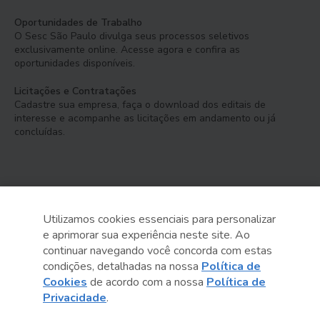
Oportunidades de Trabalho
O Sesc São Paulo divulga seus processos seletivos
exclusivamente online. Acesse agora e confira as
oportunidades disponíveis.
Licitações e Contratações
Cadastre sua empresa, faça o download dos editais de
interesse e acompanhe as licitações em andamento ou já
concluídas.
Utilizamos cookies essenciais para personalizar
e aprimorar sua experiência neste site. Ao
Serviço Social do Comércio
continuar navegando você concorda com estas
Administração Regional no Estado de São Paulo
condições, detalhadas na nossa
Política de
Cookies
de acordo com a nossa
Política de
Sesc São Paulo por aí:
Privacidade
.