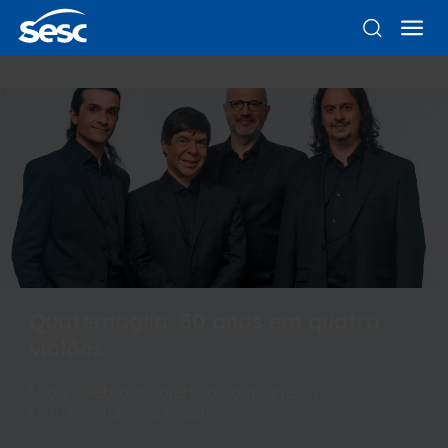
Quaternaglia: 30 anos em quatro
violões
Show celebra a trajetória do quarteto no
Instrumental Sesc Brasil