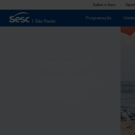
Sobre o Sesc
Opor
Programação
Unida
Cinema em casa
Programação semanal
dedicada a sétima arte tem
exibições gratuitas na
plataforma Sesc Digital