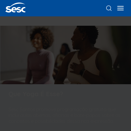
Que Yoga É Esse?
Sesc Santos promove programação gratuita que
inclui aulas abertas, oficinas e bate-papos sobre os
conceitos e possibilidades dessa rica expressão.