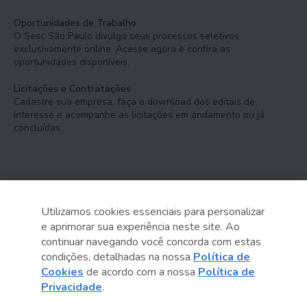
Oportunidades de Trabalho
O Sesc São Paulo divulga seus processos seletivos
exclusivamente online. Acesse agora e confira as
oportunidades disponíveis.
Licitações e Contratações
Cadastre sua empresa, faça o download dos editais de
interesse e acompanhe as licitações em andamento ou já
concluídas.
Utilizamos cookies essenciais para personalizar
e aprimorar sua experiência neste site. Ao
Serviço Social do Comércio
continuar navegando você concorda com estas
Administração Regional no Estado de São Paulo
condições, detalhadas na nossa
Política de
Cookies
de acordo com a nossa
Política de
Sesc São Paulo por aí:
Privacidade
.