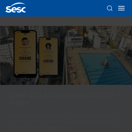
Quem aí já está pronto para curtir o
verão?
Renovação antecipada da Credencial Plena evita
filas e traz mais facilidade para trabalhadores do
comércio e seus dependentes