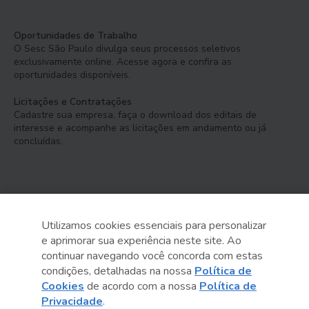
Oportunidades de Trabalho
O Sesc São Paulo divulga seus processos seletivos
exclusivamente online. Acesse agora e confira as
oportunidades disponíveis.
Licitações e Contratações
Cadastre sua empresa, faça o download dos editais de
interesse e acompanhe as licitações em andamento ou já
concluídas.
Utilizamos cookies essenciais para personalizar
e aprimorar sua experiência neste site. Ao
Serviço Social do Comércio
continuar navegando você concorda com estas
Administração Regional no Estado de São Paulo
condições, detalhadas na nossa
Política de
Cookies
de acordo com a nossa
Política de
Sesc São Paulo por aí:
Privacidade
.