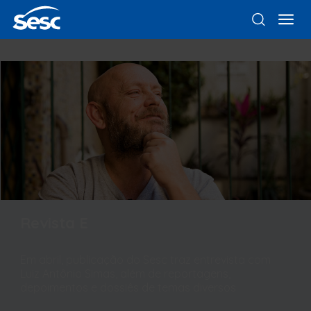
Revista E
Em abril, publicação do Sesc traz entrevista com
Luiz Antônio Simas, além de reportagens,
depoimentos e dossiês de temas diversos