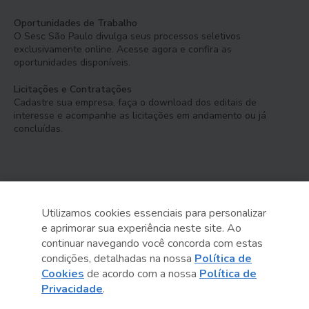
Oportunidades de Trabalho
O Sesc São Paulo divulga seus processos seletivos
exclusivamente online. Acesse agora e confira as
oportunidades disponíveis.
Licitações e Contratações
Cadastre sua empresa, faça o download dos editais de
interesse e acompanhe as licitações em andamento ou já
concluídas.
Utilizamos cookies essenciais para personalizar
e aprimorar sua experiência neste site. Ao
Serviço Social do Comércio
continuar navegando você concorda com estas
Administração Regional no Estado de São Paulo
condições, detalhadas na nossa
Política de
Cookies
de acordo com a nossa
Política de
Sesc São Paulo por aí:
Privacidade
.