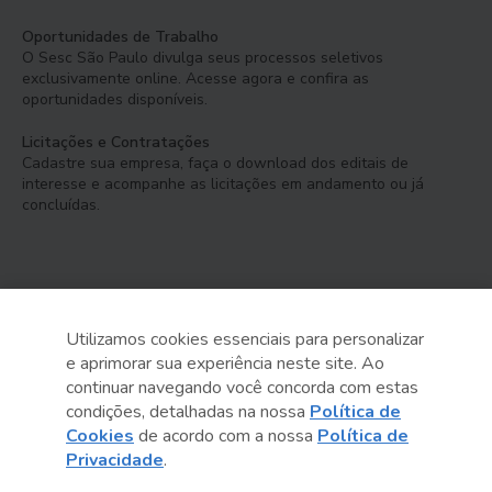
Oportunidades de Trabalho
O Sesc São Paulo divulga seus processos seletivos
exclusivamente online. Acesse agora e confira as
oportunidades disponíveis.
Licitações e Contratações
Cadastre sua empresa, faça o download dos editais de
interesse e acompanhe as licitações em andamento ou já
concluídas.
Utilizamos cookies essenciais para personalizar
e aprimorar sua experiência neste site. Ao
Serviço Social do Comércio
continuar navegando você concorda com estas
Administração Regional no Estado de São Paulo
condições, detalhadas na nossa
Política de
Cookies
de acordo com a nossa
Política de
Sesc São Paulo por aí:
Privacidade
.