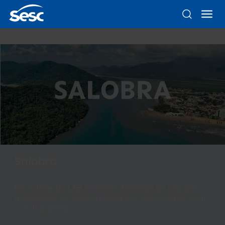
Salobra
Novo filme do LAB Cine Sesc Bertioga dá voz aos
moradores da cidade, revelando sua conexão com
o rio Itapanhaú