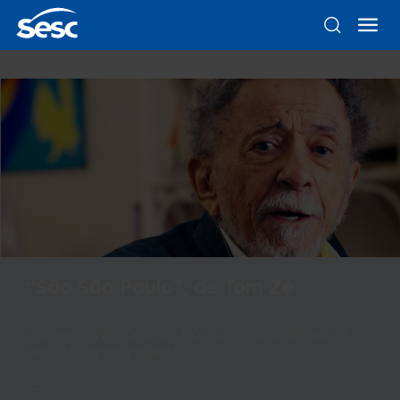
“São São Paulo”, de Tom Zé
Conheça a história por trás da canção alçada a
hino da capital paulista