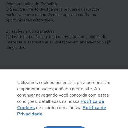
Oportunidades de Trabalho
O Sesc São Paulo divulga seus processos seletivos
exclusivamente online. Acesse agora e confira as
oportunidades disponíveis.
Licitações e Contratações
Cadastre sua empresa, faça o download dos editais de
interesse e acompanhe as licitações em andamento ou já
concluídas.
Utilizamos cookies essenciais para personalizar
e aprimorar sua experiência neste site. Ao
Serviço Social do Comércio
continuar navegando você concorda com estas
Administração Regional no Estado de São Paulo
condições, detalhadas na nossa
Política de
Cookies
de acordo com a nossa
Política de
Sesc São Paulo por aí:
Privacidade
.