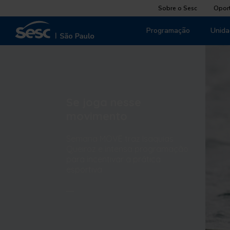
Sobre o Sesc
Opor
Programação
Unida
Se joga nesse
movimento
Semana MOVE traz Isaquias
Queiroz e intensa programação
para incentivar a prática
esportiva