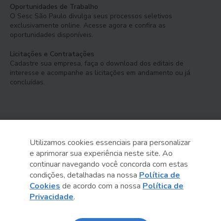
Oportunidades de Trabalho
O Sesc São Paulo divulga seus processos seletivos
exclusivamente online. Acesse agora e confira as
oportunidades disponíveis.
Licitações e Contratações
Cadastre sua empresa, faça o download dos editais de
interesse e acompanhe as licitações em andamento ou já
concluídas.
Utilizamos cookies essenciais para personalizar
e aprimorar sua experiência neste site. Ao
Serviço Social do Comércio
continuar navegando você concorda com estas
Administração Regional no Estado de São Paulo
condições, detalhadas na nossa
Política de
Cookies
de acordo com a nossa
Política de
Sesc São Paulo por aí:
Privacidade
.