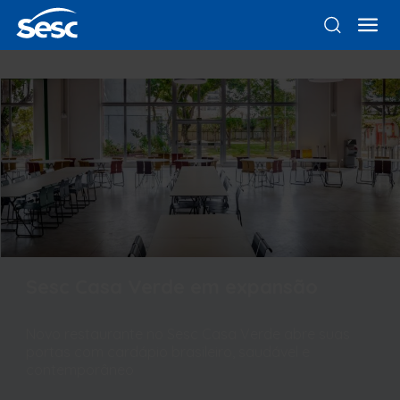
Sesc Casa Verde em expansão
Novo restaurante no Sesc Casa Verde abre suas
portas com cardápio brasileiro, saudável e
contemporâneo