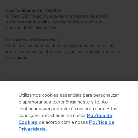
Oportunidades de Trabalho
O Sesc São Paulo divulga seus processos seletivos
exclusivamente online. Acesse agora e confira as
oportunidades disponíveis.
Licitações e Contratações
Cadastre sua empresa, faça o download dos editais de
interesse e acompanhe as licitações em andamento ou já
concluídas.
Utilizamos cookies essenciais para personalizar
e aprimorar sua experiência neste site. Ao
Serviço Social do Comércio
continuar navegando você concorda com estas
Administração Regional no Estado de São Paulo
condições, detalhadas na nossa
Política de
Cookies
de acordo com a nossa
Política de
Sesc São Paulo por aí:
Privacidade
.