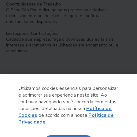
Oportunidades de Trabalho
O Sesc São Paulo divulga seus processos seletivos
exclusivamente online. Acesse agora e confira as
oportunidades disponíveis.
Licitações e Contratações
Cadastre sua empresa, faça o download dos editais de
interesse e acompanhe as licitações em andamento ou já
concluídas.
Utilizamos cookies essenciais para personalizar
e aprimorar sua experiência neste site. Ao
Serviço Social do Comércio
continuar navegando você concorda com estas
Administração Regional no Estado de São Paulo
condições, detalhadas na nossa
Política de
Cookies
de acordo com a nossa
Política de
Sesc São Paulo por aí:
Privacidade
.