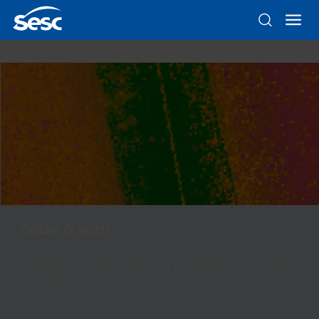
Sobe o som
6 músicas do Selo Sesc para te embalar no clima de
carnaval