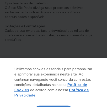
Oportunidades de Trabalho
O Sesc São Paulo divulga seus processos seletivos
exclusivamente online. Acesse agora e confira as
oportunidades disponíveis.
Licitações e Contratações
Cadastre sua empresa, faça o download dos editais de
interesse e acompanhe as licitações em andamento ou já
concluídas.
Utilizamos cookies essenciais para personalizar
e aprimorar sua experiência neste site. Ao
Serviço Social do Comércio
continuar navegando você concorda com estas
Administração Regional no Estado de São Paulo
condições, detalhadas na nossa
Política de
Cookies
de acordo com a nossa
Política de
Sesc São Paulo por aí:
Privacidade
.