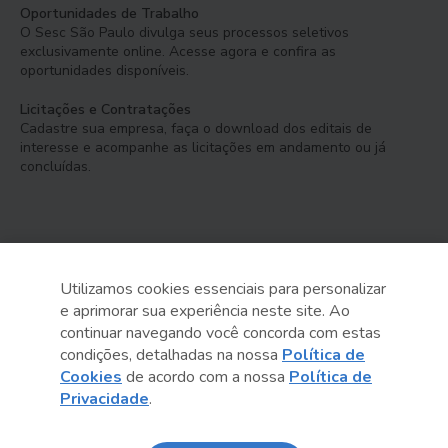
Oportunidades de Trabalho
O Sesc São Paulo divulga seus processos seletivos
exclusivamente online. Acesse agora e confira as
oportunidades disponíveis.
Licitações e Contratações
Cadastre sua empresa, faça o download dos editais de
interesse e acompanhe as licitações em andamento ou já
concluídas.
Utilizamos cookies essenciais para personalizar
e aprimorar sua experiência neste site. Ao
Serviço Social do Comércio
continuar navegando você concorda com estas
Administração Regional no Estado de São Paulo
condições, detalhadas na nossa
Política de
Cookies
de acordo com a nossa
Política de
Sesc São Paulo por aí:
Privacidade
.