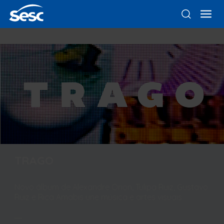
TRAGO
Novo álbum de Alexandre Orion, Tulipa Ruiz, Gustavo
Ruiz e Rica Amabis une música e artes visuais