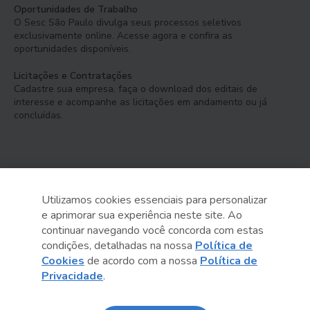
Oportunidades de Trabalho
O Sesc São Paulo divulga seus processos seletivos
exclusivamente online. Acesse agora e confira as
oportunidades disponíveis.
Licitações e Contratações
Cadastre sua empresa, faça o download dos editais de
interesse e acompanhe as licitações em andamento ou já
concluídas.
Utilizamos cookies essenciais para personalizar
e aprimorar sua experiência neste site. Ao
Serviço Social do Comércio
continuar navegando você concorda com estas
Administração Regional no Estado de São Paulo
condições, detalhadas na nossa
Política de
Cookies
de acordo com a nossa
Política de
Sesc São Paulo por aí:
Privacidade
.