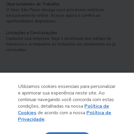
Oportunidades de Trabalho
O Sesc São Paulo divulga seus processos seletivos
exclusivamente online. Acesse agora e confira as
oportunidades disponíveis.
Licitações e Contratações
Cadastre sua empresa, faça o download dos editais de
interesse e acompanhe as licitações em andamento ou já
concluídas.
Utilizamos cookies essenciais para personalizar
e aprimorar sua experiência neste site. Ao
Serviço Social do Comércio
continuar navegando você concorda com estas
Administração Regional no Estado de São Paulo
condições, detalhadas na nossa
Política de
Cookies
de acordo com a nossa
Política de
Sesc São Paulo por aí:
Privacidade
.