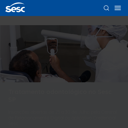
Tratamento odontológico no Sesc
SP
Inscrições abertas de 23 a 30 de Julho pela Central
de Relacionamento Digital ou aplicativo Credencial
Sesc