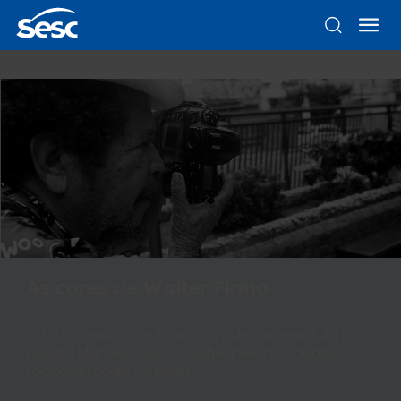
As cores de Walter Firmo
O fotojornalista de 86 anos, 72 de carreira, fala à
Revista Mais 60 sobre envelhecimento, trabalho e
relações raciais no Brasil.