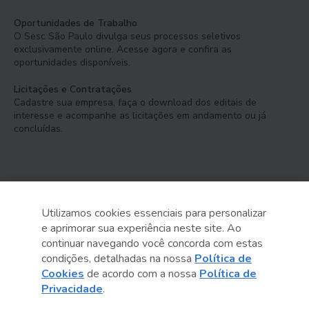
Oportunidades de Trabalho
O Sesc São Paulo divulga seus processos seletivos
exclusivamente online. Acesse agora e confira as
oportunidades disponíveis.
Licitações e Contratações
Cadastre sua empresa, faça o download dos editais de
interesse e acompanhe as licitações em andamento ou já
concluídas.
Utilizamos cookies essenciais para personalizar
e aprimorar sua experiência neste site. Ao
Serviço Social do Comércio
continuar navegando você concorda com estas
Administração Regional no Estado de São Paulo
condições, detalhadas na nossa
Política de
Cookies
de acordo com a nossa
Política de
Sesc São Paulo por aí:
Privacidade
.