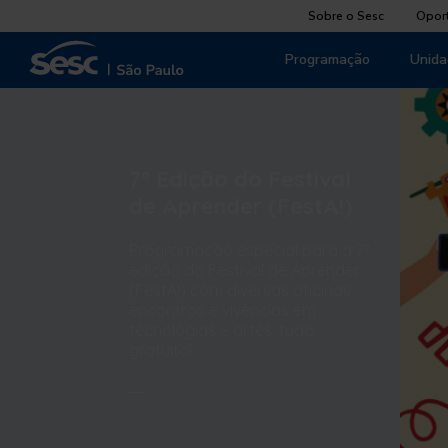
Sobre o Sesc
Opor
Programação
Unida
7ª Edição do Festival
de Aprender (FestA!)
Programação especial para a 7ª
edição do Festival de Aprender
(FestA!) com diversas oficinas,
encontros e vivências em
tecnologias e artes, tudo
gratuito!