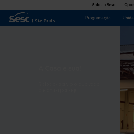
Sobre o Sesc
Opor
Programação
Unida
A Casa é sua!
Saiba os serviços que você
encontra por aqui.