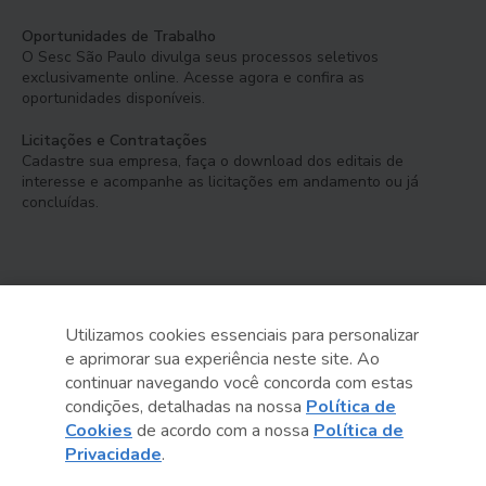
Oportunidades de Trabalho
O Sesc São Paulo divulga seus processos seletivos
exclusivamente online. Acesse agora e confira as
oportunidades disponíveis.
Licitações e Contratações
Cadastre sua empresa, faça o download dos editais de
interesse e acompanhe as licitações em andamento ou já
concluídas.
Utilizamos cookies essenciais para personalizar
e aprimorar sua experiência neste site. Ao
Serviço Social do Comércio
continuar navegando você concorda com estas
Administração Regional no Estado de São Paulo
condições, detalhadas na nossa
Política de
Cookies
de acordo com a nossa
Política de
Sesc São Paulo por aí:
Privacidade
.