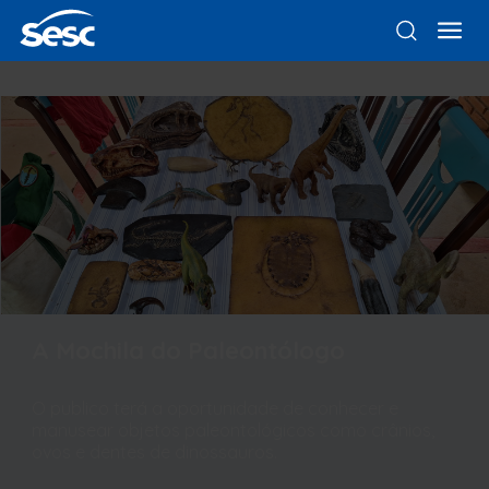
A Mochila do Paleontólogo
O publico terá a oportunidade de conhecer e
manusear objetos paleontológicos como crânios,
ovos e dentes de dinossauros.