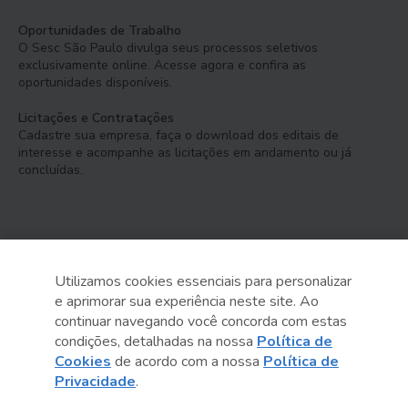
Oportunidades de Trabalho
O Sesc São Paulo divulga seus processos seletivos
exclusivamente online. Acesse agora e confira as
oportunidades disponíveis.
Licitações e Contratações
Cadastre sua empresa, faça o download dos editais de
interesse e acompanhe as licitações em andamento ou já
concluídas.
Utilizamos cookies essenciais para personalizar
e aprimorar sua experiência neste site. Ao
Serviço Social do Comércio
continuar navegando você concorda com estas
Administração Regional no Estado de São Paulo
condições, detalhadas na nossa
Política de
Cookies
de acordo com a nossa
Política de
Sesc São Paulo por aí:
Privacidade
.