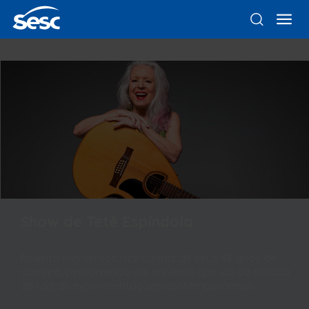
Show de Tetê Espíndola
Revisita momentos marcantes de seus 48 anos de
carreira, percorrendo um universo que vai da música
de raiz às experimentações contemporâneas.