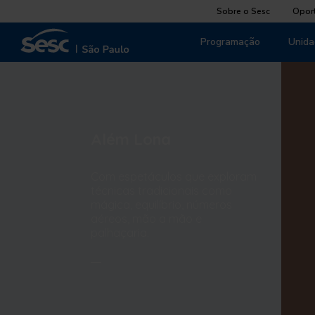
Sobre o Sesc
Opor
Programação
Unida
Além Lona
Com espetáculos que exploram
técnicas tradicionais como
mágica, equilíbrio, números
aéreos, mão a mão e
palhaçaria.