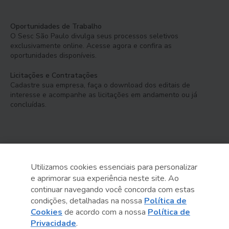
Oportunidades de Trabalho
O Sesc São Paulo divulga seus processos seletivos
exclusivamente online. Acesse agora e confira as
oportunidades disponíveis.
Licitações e Contratações
Cadastre sua empresa, faça o download dos editais de
interesse e acompanhe as licitações em andamento ou já
concluídas.
Utilizamos cookies essenciais para personalizar
e aprimorar sua experiência neste site. Ao
Serviço Social do Comércio
continuar navegando você concorda com estas
Administração Regional no Estado de São Paulo
condições, detalhadas na nossa
Política de
Cookies
de acordo com a nossa
Política de
Sesc São Paulo por aí:
Privacidade
.