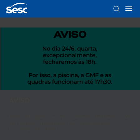
AVISO
No dia 24, quarta, excepcionalmente, fecharemos às
18h. Por isso, a piscina, a GMF e as quadras
funcionam até 17h30.