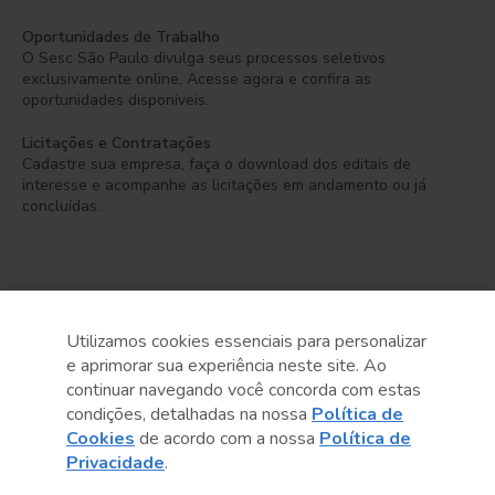
Oportunidades de Trabalho
O Sesc São Paulo divulga seus processos seletivos
exclusivamente online. Acesse agora e confira as
oportunidades disponíveis.
Licitações e Contratações
Cadastre sua empresa, faça o download dos editais de
interesse e acompanhe as licitações em andamento ou já
concluídas.
Utilizamos cookies essenciais para personalizar
e aprimorar sua experiência neste site. Ao
Serviço Social do Comércio
continuar navegando você concorda com estas
Administração Regional no Estado de São Paulo
condições, detalhadas na nossa
Política de
Cookies
de acordo com a nossa
Política de
Sesc São Paulo por aí:
Privacidade
.