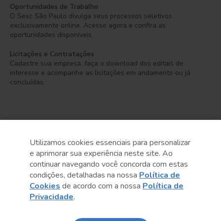
Oportunidades de Trabalho
O Sesc São Paulo divulga seus processos seletivos
exclusivamente online. Acesse agora e confira as
oportunidades disponíveis.
Licitações e Contratações
Cadastre sua empresa, faça o download dos editais de
interesse e acompanhe as licitações em andamento ou já
concluídas.
Utilizamos cookies essenciais para personalizar
e aprimorar sua experiência neste site. Ao
Serviço Social do Comércio
continuar navegando você concorda com estas
Administração Regional no Estado de São Paulo
condições, detalhadas na nossa
Política de
Cookies
de acordo com a nossa
Política de
Sesc São Paulo por aí:
Privacidade
.