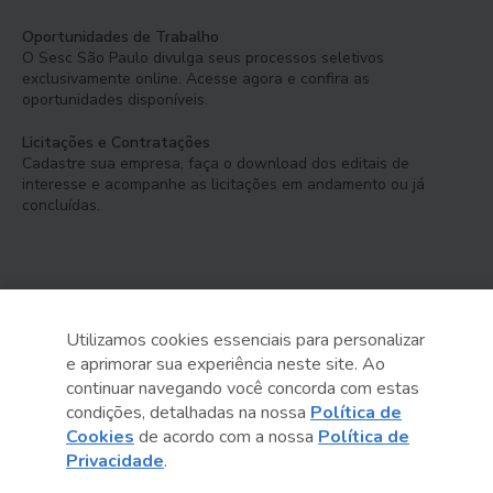
Oportunidades de Trabalho
O Sesc São Paulo divulga seus processos seletivos
exclusivamente online. Acesse agora e confira as
oportunidades disponíveis.
Licitações e Contratações
Cadastre sua empresa, faça o download dos editais de
interesse e acompanhe as licitações em andamento ou já
concluídas.
Utilizamos cookies essenciais para personalizar
e aprimorar sua experiência neste site. Ao
Serviço Social do Comércio
continuar navegando você concorda com estas
Administração Regional no Estado de São Paulo
condições, detalhadas na nossa
Política de
Cookies
de acordo com a nossa
Política de
Sesc São Paulo por aí:
Privacidade
.