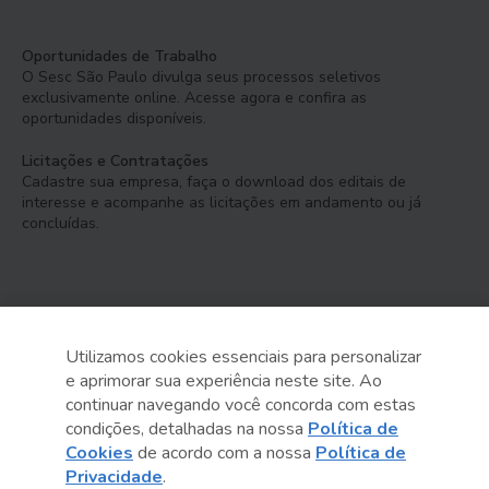
Oportunidades de Trabalho
O Sesc São Paulo divulga seus processos seletivos
exclusivamente online. Acesse agora e confira as
oportunidades disponíveis.
Licitações e Contratações
Cadastre sua empresa, faça o download dos editais de
interesse e acompanhe as licitações em andamento ou já
concluídas.
Utilizamos cookies essenciais para personalizar
e aprimorar sua experiência neste site. Ao
Serviço Social do Comércio
continuar navegando você concorda com estas
Administração Regional no Estado de São Paulo
condições, detalhadas na nossa
Política de
Cookies
de acordo com a nossa
Política de
Sesc São Paulo por aí:
Privacidade
.