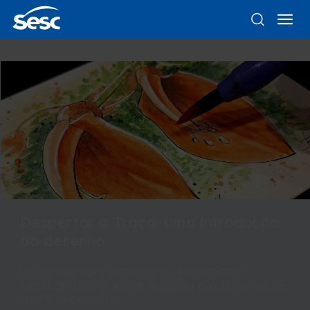
Despertar o Traço: uma introdução
ao desenho
Um convite para despertar o olhar artístico,
fortalecer a confiança e descobrir novas formas de
criar e se expressar.