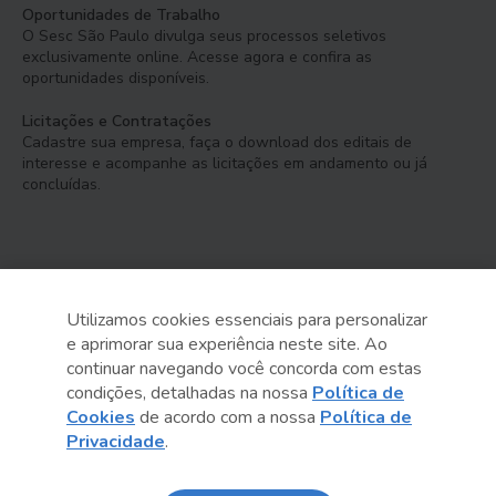
Oportunidades de Trabalho
O Sesc São Paulo divulga seus processos seletivos
exclusivamente online. Acesse agora e confira as
oportunidades disponíveis.
Licitações e Contratações
Cadastre sua empresa, faça o download dos editais de
interesse e acompanhe as licitações em andamento ou já
concluídas.
Utilizamos cookies essenciais para personalizar
e aprimorar sua experiência neste site. Ao
Serviço Social do Comércio
continuar navegando você concorda com estas
Administração Regional no Estado de São Paulo
condições, detalhadas na nossa
Política de
Cookies
de acordo com a nossa
Política de
Sesc São Paulo por aí:
Privacidade
.