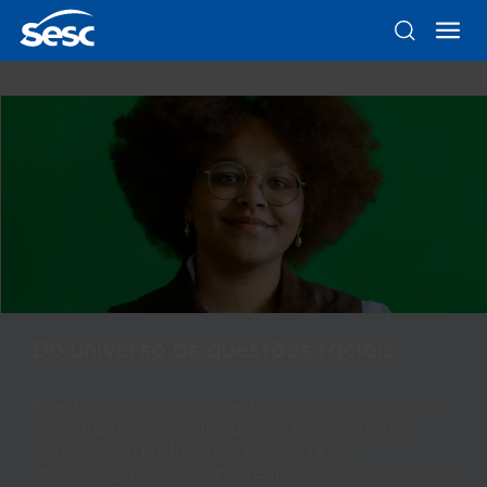
Do universo as questões raciais
Palestra antirracista conecta astronomia, ciência e
ancestralidade, questionando o eurocentrismo.
Mediação da Profa. Maísa Fidalgo (IFSP),
antropóloga e doutoranda em Ciências Sociais pela