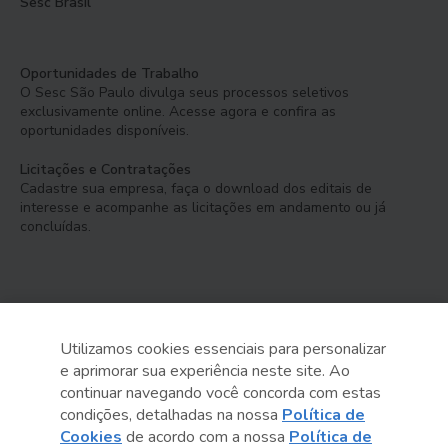
Sesc Brasil
Oportunidades de Trabalho
O Sesc São Paulo divulga seus processos seletivos
exclusivamente online. Acesse agora e confira as
oportunidades disponíveis.
Licitações e Contratações
Cadastre sua empresa, faça o download dos editais de
interesse e acompanhe as licitações em andamento ou já
concluídas.
Utilizamos cookies essenciais para personalizar
e aprimorar sua experiência neste site. Ao
Serviço Social do Comércio
continuar navegando você concorda com estas
Administração Regional no Estado de São Paulo
condições, detalhadas na nossa
Política de
Cookies
de acordo com a nossa
Política de