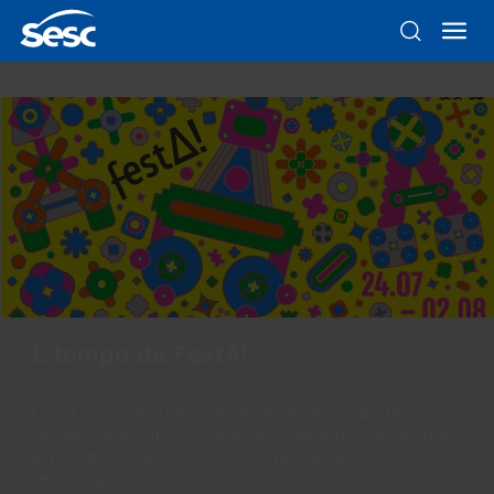
É tempo de FestA!
De 24/7 a 2/8, o Festival de Aprender traz cursos,
oficinas, encontros, vivências e demonstrações que
exploram os universos das artes visuais e
tecnologias.