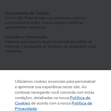
Oportunidades de Trabalho
O Sesc São Paulo divulga seus processos seletivos
exclusivamente online. Acesse agora e confira as
oportunidades disponíveis.
Licitações e Contratações
Cadastre sua empresa, faça o download dos editais de
interesse e acompanhe as licitações em andamento ou já
concluídas.
Utilizamos cookies essenciais para personalizar
e aprimorar sua experiência neste site. Ao
Serviço Social do Comércio
continuar navegando você concorda com estas
Administração Regional no Estado de São Paulo
condições, detalhadas na nossa
Política de
Cookies
de acordo com a nossa
Política de
Sesc São Paulo por aí:
Privacidade
.