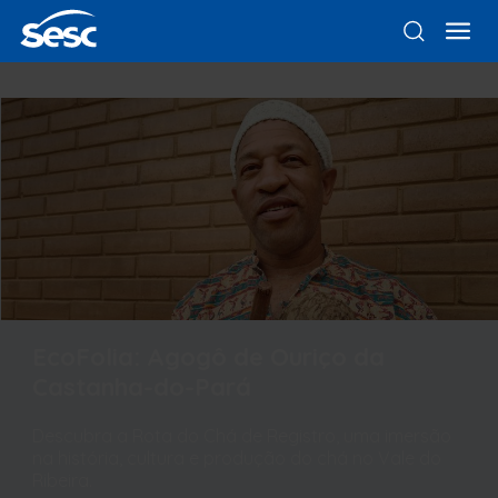
EcoFolia: Agogô de Ouriço da
Castanha-do-Pará
Descubra a Rota do Chá de Registro, uma imersão
na história, cultura e produção do chá no Vale do
Ribeira.