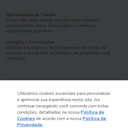
Oportunidades de Trabalho
O Sesc São Paulo divulga seus processos seletivos
exclusivamente online. Acesse agora e confira as
oportunidades disponíveis.
Licitações e Contratações
Cadastre sua empresa, faça o download dos editais de
interesse e acompanhe as licitações em andamento ou já
concluídas.
Utilizamos cookies essenciais para personalizar
e aprimorar sua experiência neste site. Ao
Serviço Social do Comércio
continuar navegando você concorda com estas
Administração Regional no Estado de São Paulo
condições, detalhadas na nossa
Política de
Cookies
de acordo com a nossa
Política de
Sesc São Paulo por aí:
Privacidade
.