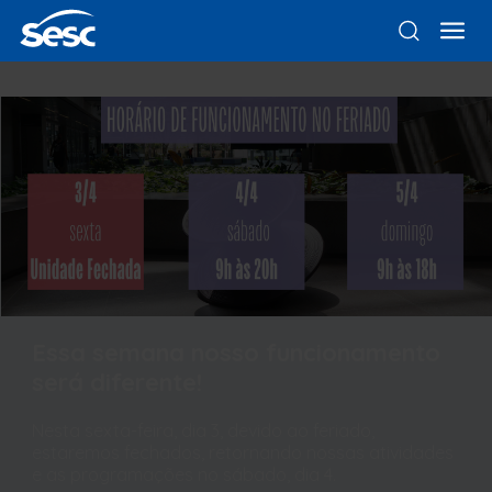
Essa semana nosso funcionamento
será diferente!
Nesta sexta-feira, dia 3, devido ao feriado,
estaremos fechados, retornando nossas atividades
e as programações no sábado, dia 4.