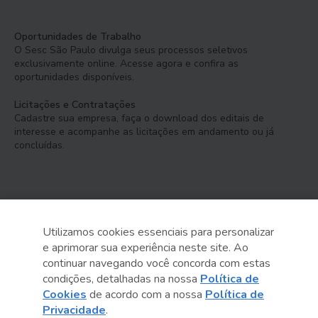
Oportunidades de Trabalho
O Sesc São Paulo divulga seus processos seletivos
exclusivamente online. Acesse agora e confira as
oportunidades disponíveis.
Licitações e Contratações
Cadastre sua empresa, faça o download dos editais de
interesse e acompanhe as licitações em andamento ou já
concluídas.
Utilizamos cookies essenciais para personalizar
e aprimorar sua experiência neste site. Ao
Serviço Social do Comércio
continuar navegando você concorda com estas
Administração Regional no Estado de São Paulo
condições, detalhadas na nossa
Política de
Cookies
de acordo com a nossa
Política de
Sesc São Paulo por aí:
Privacidade
.