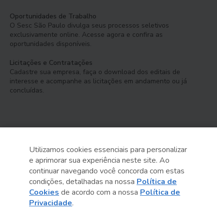
Oportunidades de Trabalho
O Sesc São Paulo divulga seus processos seletivos
exclusivamente online. Acesse agora e confira as
oportunidades disponíveis.
Licitações e Contratações
Cadastre sua empresa, faça o download dos editais de
interesse e acompanhe as licitações em andamento ou já
concluídas.
Utilizamos cookies essenciais para personalizar
e aprimorar sua experiência neste site. Ao
Serviço Social do Comércio
continuar navegando você concorda com estas
Administração Regional no Estado de São Paulo
condições, detalhadas na nossa
Política de
Cookies
de acordo com a nossa
Política de
Sesc São Paulo por aí:
Privacidade
.