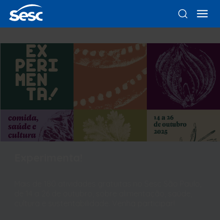
Experimenta!
Mais de 180 atividades gratuitas no Sesc São Paulo,
de 14 a 26 de outubro, sobre alimentação, saúde,
cultura e sustentabilidade. Venha participar!