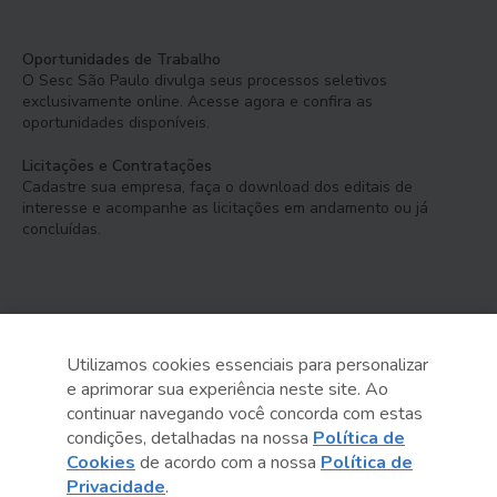
Oportunidades de Trabalho
O Sesc São Paulo divulga seus processos seletivos
exclusivamente online. Acesse agora e confira as
oportunidades disponíveis.
Licitações e Contratações
Cadastre sua empresa, faça o download dos editais de
interesse e acompanhe as licitações em andamento ou já
concluídas.
Utilizamos cookies essenciais para personalizar
e aprimorar sua experiência neste site. Ao
Serviço Social do Comércio
continuar navegando você concorda com estas
Administração Regional no Estado de São Paulo
condições, detalhadas na nossa
Política de
Cookies
de acordo com a nossa
Política de
Sesc São Paulo por aí:
Privacidade
.