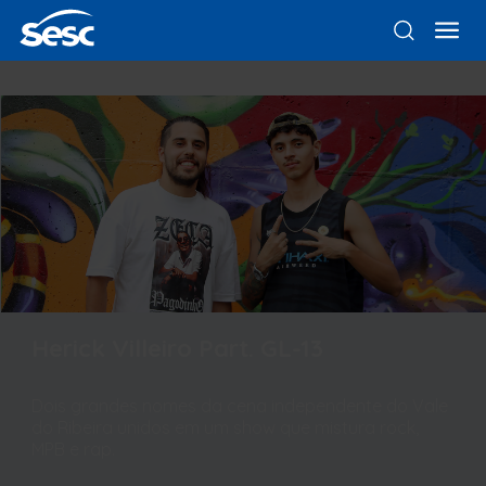
Herick Villeiro Part. GL-13
Dois grandes nomes da cena independente do Vale
do Ribeira unidos em um show que mistura rock,
MPB e rap.