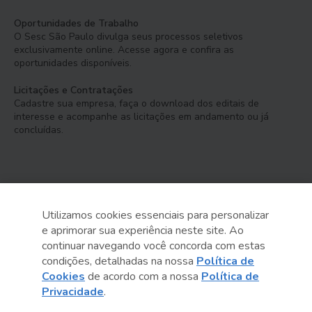
Oportunidades de Trabalho
O Sesc São Paulo divulga seus processos seletivos
exclusivamente online. Acesse agora e confira as
oportunidades disponíveis.
Licitações e Contratações
Cadastre sua empresa, faça o download dos editais de
interesse e acompanhe as licitações em andamento ou já
concluídas.
Utilizamos cookies essenciais para personalizar
e aprimorar sua experiência neste site. Ao
Serviço Social do Comércio
continuar navegando você concorda com estas
Administração Regional no Estado de São Paulo
condições, detalhadas na nossa
Política de
Cookies
de acordo com a nossa
Política de
Sesc São Paulo por aí:
Privacidade
.