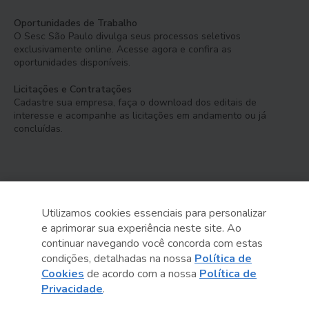
Oportunidades de Trabalho
O Sesc São Paulo divulga seus processos seletivos
exclusivamente online. Acesse agora e confira as
oportunidades disponíveis.
Licitações e Contratações
Cadastre sua empresa, faça o download dos editais de
interesse e acompanhe as licitações em andamento ou já
concluídas.
Utilizamos cookies essenciais para personalizar
e aprimorar sua experiência neste site. Ao
Serviço Social do Comércio
continuar navegando você concorda com estas
Administração Regional no Estado de São Paulo
condições, detalhadas na nossa
Política de
Cookies
de acordo com a nossa
Política de
Sesc São Paulo por aí:
Privacidade
.