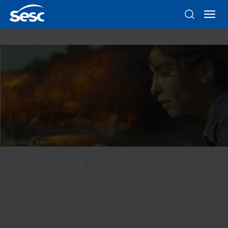
Incêndios, de Denis Villeneuve
Quando Jeanne e Simon vão ao Oriente Médio
entregar cartas de sua mãe moribunda para seus
familiares, eles têm grandes revelações