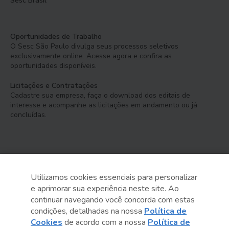
Sesc Brasil
Oportunidades de Trabalho
O Sesc São Paulo divulga seus processos seletivos
exclusivamente online. Acesse agora e confira as
oportunidades disponíveis.
Licitações e Contratações
Cadastre sua empresa, faça o download dos editais de
interesse e acompanhe as licitações em andamento ou já
concluídas.
Utilizamos cookies essenciais para personalizar
e aprimorar sua experiência neste site. Ao
Serviço Social do Comércio
continuar navegando você concorda com estas
Administração Regional no Estado de São Paulo
condições, detalhadas na nossa
Política de
Cookies
de acordo com a nossa
Política de
Sesc São Paulo por aí: