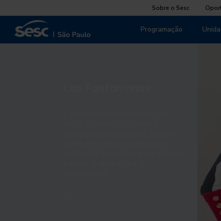
Sobre o Sesc
Opor
Programação
Unida
Las Fanfarronas
Com músicas tradicionais de
circo, cumbias clássicas e
composições próprias, o grupo
apresenta seus espetáculos
utilizando como tempero o bom-
humor, a destreza e a
comicidade.