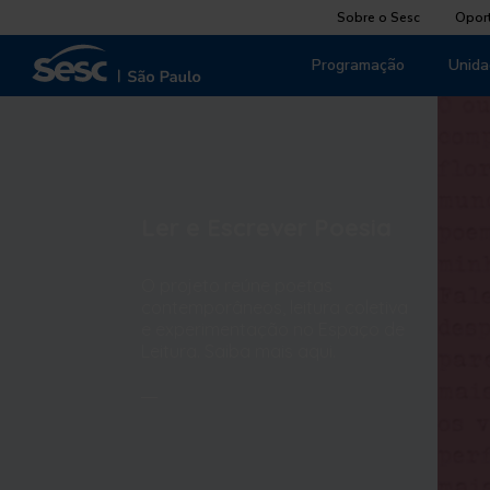
Sobre o Sesc
Opor
Programação
Unida
Ler e Escrever Poesia
O projeto reúne poetas
contemporâneos, leitura coletiva
e experimentação no Espaço de
Leitura. Saiba mais aqui.