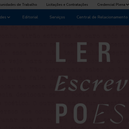
tunidades de Trabalho
Licitações e Contratações
Credencial Plena
des
Editorial
Serviços
Central de Relacionamento