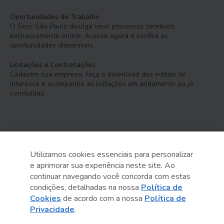
Oportunidades de Trabalho
O Sesc São Paulo divulga seus processos seletivos
exclusivamente online. Acesse agora e confira as
oportunidades disponíveis.
Licitações e Contratações
Cadastre sua empresa, faça o download dos editais de
interesse e acompanhe as licitações em andamento ou já
concluídas.
Utilizamos cookies essenciais para personalizar
e aprimorar sua experiência neste site. Ao
Serviço Social do Comércio
continuar navegando você concorda com estas
Administração Regional no Estado de São Paulo
condições, detalhadas na nossa
Política de
Cookies
de acordo com a nossa
Política de
Sesc São Paulo por aí:
Privacidade
.