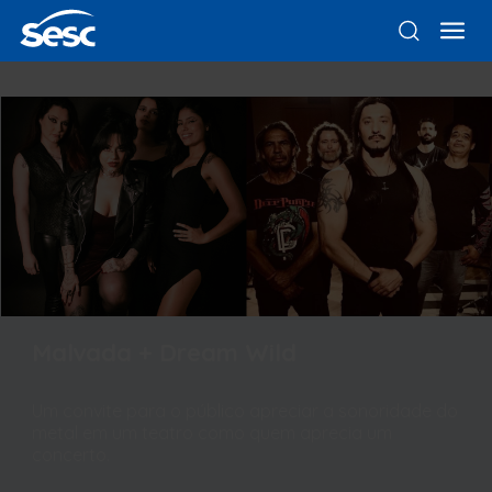
Malvada + Dream Wild
Um convite para o público apreciar a sonoridade do
metal em um teatro como quem aprecia um
concerto.