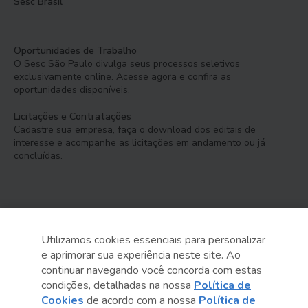
Sesc Brasil
Oportunidades de Trabalho
O Sesc São Paulo divulga seus processos seletivos
exclusivamente online. Acesse agora e confira as
oportunidades disponíveis.
Licitações e Contratações
Cadastre sua empresa, faça o download dos editais de
interesse e acompanhe as licitações em andamento ou já
concluídas.
Utilizamos cookies essenciais para personalizar
e aprimorar sua experiência neste site. Ao
Serviço Social do Comércio
continuar navegando você concorda com estas
Administração Regional no Estado de São Paulo
condições, detalhadas na nossa
Política de
Cookies
de acordo com a nossa
Política de