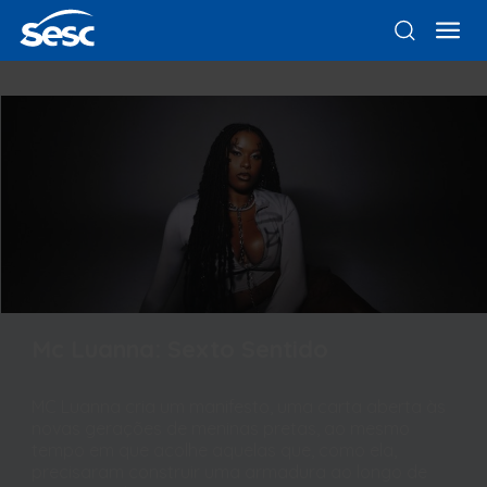
Mc Luanna: Sexto Sentido
MC Luanna cria um manifesto, uma carta aberta às
novas gerações de meninas pretas, ao mesmo
tempo em que acolhe aquelas que, como ela,
precisaram construir uma armadura ao longo de