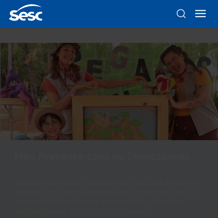
Meu Presente com os Dinossauros
Uma galinha muito curiosa, vivia cercada de outras
amigas aves, que voavam livres. Querendo saber o
motivo dela ser a única ave que não sabia voar,
decidiu sair em busca do seu passado.