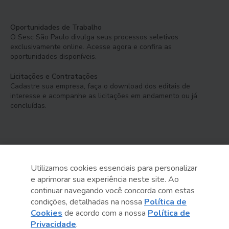
Oportunidades de Trabalho
O Sesc São Paulo divulga seus processos seletivos
exclusivamente online. Acesse agora e confira as
oportunidades disponíveis.
Licitações e Contratações
Cadastre sua empresa, faça o download dos editais de
interesse e acompanhe as licitações em andamento ou já
concluídas.
Utilizamos cookies essenciais para personalizar
e aprimorar sua experiência neste site. Ao
Serviço Social do Comércio
continuar navegando você concorda com estas
Administração Regional no Estado de São Paulo
condições, detalhadas na nossa
Política de
Cookies
de acordo com a nossa
Política de
Sesc São Paulo por aí:
Privacidade
.