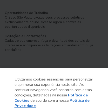
Oportunidades de Trabalho
O Sesc São Paulo divulga seus processos seletivos
exclusivamente online. Acesse agora e confira as
oportunidades disponíveis.
Licitações e Contratações
Cadastre sua empresa, faça o download dos editais de
interesse e acompanhe as licitações em andamento ou já
concluídas.
Utilizamos cookies essenciais para personalizar
e aprimorar sua experiência neste site. Ao
Serviço Social do Comércio
continuar navegando você concorda com estas
Administração Regional no Estado de São Paulo
condições, detalhadas na nossa
Política de
Cookies
de acordo com a nossa
Política de
Sesc São Paulo por aí:
Privacidade
.