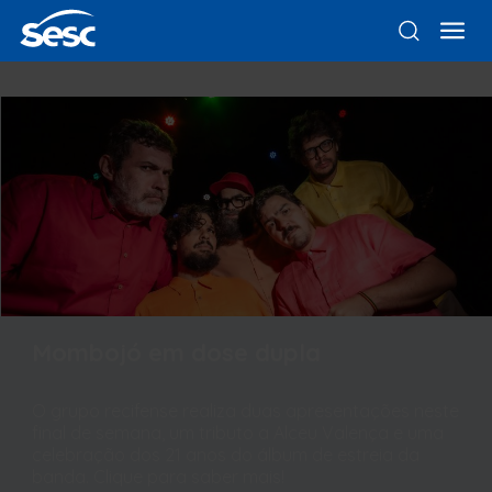
Mombojó em dose dupla
O grupo recifense realiza duas apresentações neste
final de semana, um tributo a Alceu Valença e uma
celebração dos 21 anos do álbum de estreia da
banda. Clique para saber mais!