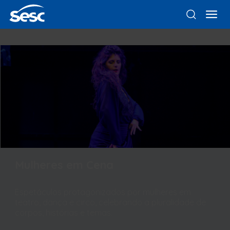
Mulheres em Cena
Espetáculos protagonizados por mulheres em
teatro, dança e circo, celebrando a pluralidade de
corpos, histórias e temas.