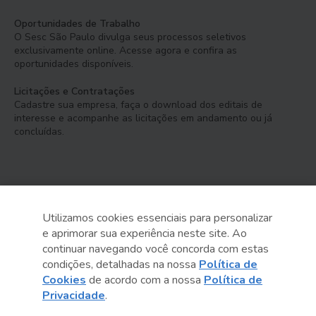
Oportunidades de Trabalho
O Sesc São Paulo divulga seus processos seletivos
exclusivamente online. Acesse agora e confira as
oportunidades disponíveis.
Licitações e Contratações
Cadastre sua empresa, faça o download dos editais de
interesse e acompanhe as licitações em andamento ou já
concluídas.
Utilizamos cookies essenciais para personalizar
e aprimorar sua experiência neste site. Ao
Serviço Social do Comércio
continuar navegando você concorda com estas
Administração Regional no Estado de São Paulo
condições, detalhadas na nossa
Política de
Cookies
de acordo com a nossa
Política de
Sesc São Paulo por aí:
Privacidade
.