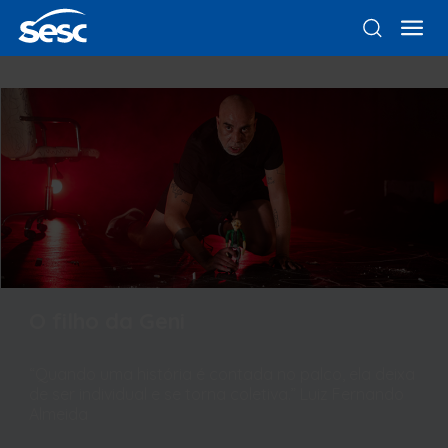
O filho da Geni
“Quando uma história é contada no palco, ela deixa
de ser individual e se torna coletiva.” Luiz Fernando
Almeida