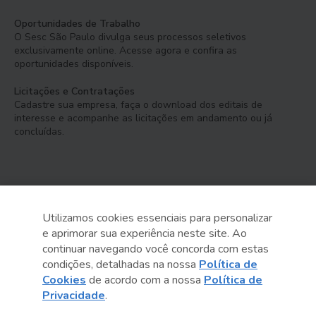
Oportunidades de Trabalho
O Sesc São Paulo divulga seus processos seletivos
exclusivamente online. Acesse agora e confira as
oportunidades disponíveis.
Licitações e Contratações
Cadastre sua empresa, faça o download dos editais de
interesse e acompanhe as licitações em andamento ou já
concluídas.
Utilizamos cookies essenciais para personalizar
e aprimorar sua experiência neste site. Ao
Serviço Social do Comércio
continuar navegando você concorda com estas
Administração Regional no Estado de São Paulo
condições, detalhadas na nossa
Política de
Cookies
de acordo com a nossa
Política de
Sesc São Paulo por aí:
Privacidade
.