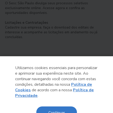
O Sesc São Paulo divulga seus processos seletivos
exclusivamente online. Acesse agora e confira as
oportunidades disponíveis.
Licitações e Contratações
Cadastre sua empresa, faça o download dos editais de
interesse e acompanhe as licitações em andamento ou já
concluídas.
Utilizamos cookies essenciais para personalizar
e aprimorar sua experiência neste site. Ao
Serviço Social do Comércio
continuar navegando você concorda com estas
Administração Regional no Estado de São Paulo
condições, detalhadas na nossa
Política de
Cookies
de acordo com a nossa
Política de
Sesc São Paulo por aí:
Privacidade
.
Continuar