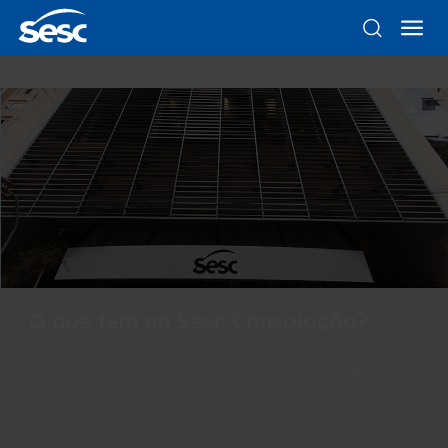
O que tem no Sesc Consolação?
Confira aqui o que você encontra na unidade