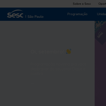
Sobre o Sesc
Opor
Programação
Unida
Oi, setembro!
Programação novinha pra você
desbravar do seu jeito! Clique e
confira.