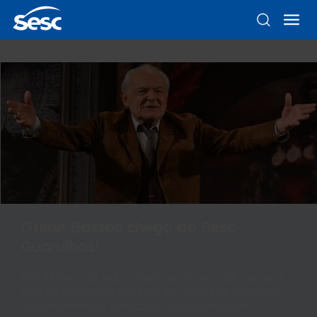
Othon Bastos chega ao Sesc
Guarulhos!
Aos 91 anos de vida e mais de 70 anos de carreira, o
solo foi elaborado levando em conta os principais
acontecimentos da vida do ator. Saiba mais!