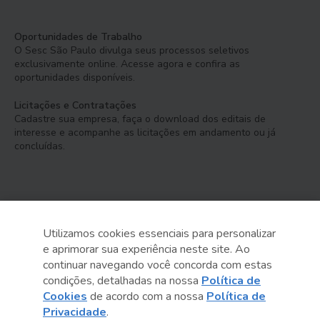
Oportunidades de Trabalho
O Sesc São Paulo divulga seus processos seletivos
exclusivamente online. Acesse agora e confira as
oportunidades disponíveis.
Licitações e Contratações
Cadastre sua empresa, faça o download dos editais de
interesse e acompanhe as licitações em andamento ou já
concluídas.
Utilizamos cookies essenciais para personalizar
e aprimorar sua experiência neste site. Ao
Serviço Social do Comércio
continuar navegando você concorda com estas
Administração Regional no Estado de São Paulo
condições, detalhadas na nossa
Política de
Cookies
de acordo com a nossa
Política de
Sesc São Paulo por aí:
Privacidade
.